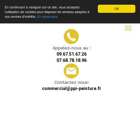
En continuant à naviguer sur ce site, vous acceptez
OK
l'utilisation de cookies pour disposer de services adaptés à
vos centres d'intérêts.
En savoir plus
Toggl
navig
Appelez-nous au :
09.67.51.67.26
07.68.78.18.96
Contactez nous:
commercial@ppi-peinture.fr